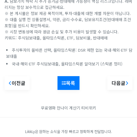
A.
담보가치 하락 시 추가 증거금·반대매매 가능성이 핵심 리스크입니다. 레버
리지는 항상 보수적으로 접근하세요.
※ 본 게시물은 정보 제공 목적이며, 투자·대출에 대한 개별 자문이 아닙니다.
※ 대출 실행 전 상품설명서, 약관, 금리·수수료, 담보유지조건(반대매매 조건
포함)을 반드시 확인하세요.
※ 시장 변동성에 따라 원금 손실 및 추가 비용이 발생할 수 있습니다.
키워드: 주식담보대출, 올타임스탁론, ETF, 담보비율, 반대매매
주식투자의 올바른 선택, 올타임스탁론: DSR 제한 없는 국내·해외·ETF 담
보대출
국내·해외·ETF 주식담보대출, 올타임스탁론 알아보기 (스탁론 정리)
이전글
목록
다음글
무료영화
만나이 계산기
티비위키
LikkLy은 원하는 소식을 가장 빠르고 정확하게 전달합니다.