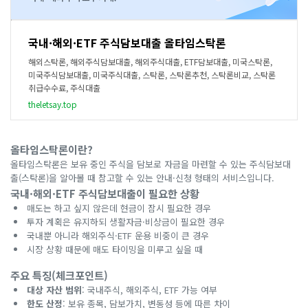
국내·해외·ETF 주식담보대출 올타임스탁론
해외스탁론, 해외주식담보대출, 해외주식대출, ETF담보대출, 미국스탁론,
미국주식담보대출, 미국주식대출, 스탁론, 스탁론추천, 스탁론비교, 스탁론
취급수수료, 주식대출
theletsay.top
올타임스탁론이란?
올타임스탁론은 보유 중인 주식을 담보로 자금을 마련할 수 있는 주식담보대
출(스탁론)을 알아볼 때 참고할 수 있는 안내·신청 형태의 서비스입니다.
국내·해외·ETF 주식담보대출이 필요한 상황
매도는 하고 싶지 않은데 현금이 잠시 필요한 경우
투자 계획은 유지하되 생활자금·비상금이 필요한 경우
국내뿐 아니라 해외주식·ETF 운용 비중이 큰 경우
시장 상황 때문에 매도 타이밍을 미루고 싶을 때
주요 특징(체크포인트)
대상 자산 범위
: 국내주식, 해외주식, ETF 가능 여부
한도 산정
: 보유 종목, 담보가치, 변동성 등에 따른 차이