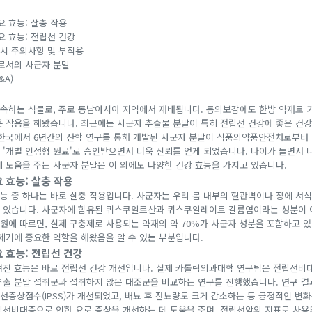
 효능: 살충 작용
요 효능: 전립선 건강
 시 주의사항 및 부작용
로서의 사군자 분말
&A)
속하는 식물로, 주로 동남아시아 지역에서 재배됩니다. 동의보감에도 한방 약재로 기
운 작용을 해왔습니다. 최근에는 사군자 추출물 분말이 특히 전립선 건강에 좋은 건
 한국에서 6년간의 산학 연구를 통해 개발된 사군자 분말이 식품의약품안전처로부터
 '개별 인정형 원료'로 승인받으면서 더욱 신뢰를 얻게 되었습니다. 나이가 들면서 
데 도움을 주는 사군자 분말은 이 외에도 다양한 건강 효능을 가지고 있습니다.
 효능: 살충 작용
능 중 하나는 바로 살충 작용입니다. 사군자는 우리 몸 내부의 혈관벽이나 장에 서
 있습니다. 사군자에 함유된 퀴스쿠알르산과 퀴스쿠알레이트 칼륨염이라는 성분이 
원에 따르면, 실제 구충제로 사용되는 약재의 약 70%가 사군자 성분을 포함하고 있
 제거에 중요한 역할을 해왔음을 알 수 있는 부분입니다.
 효능: 전립선 건강
려진 효능은 바로 전립선 건강 개선입니다. 실제 카톨릭의과대학 연구팀은 전립선비
추출 분말 섭취군과 섭취하지 않은 대조군을 비교하는 연구를 진행했습니다. 연구 결과
선증상점수(IPSS)가 개선되었고, 배뇨 후 잔뇨량도 크게 감소하는 등 긍정적인 변화
립선비대증으로 인한 요로 증상을 개선하는 데 도움을 주며, 전립선암의 지표로 사용되는