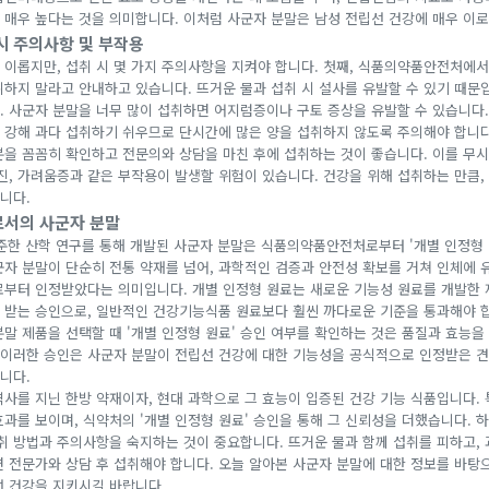
 매우 높다는 것을 의미합니다. 이처럼 사군자 분말은 남성 전립선 건강에 매우 이로
시 주의사항 및 부작용
 이롭지만, 섭취 시 몇 가지 주의사항을 지켜야 합니다. 첫째, 식품의약품안전처에
하지 말라고 안내하고 있습니다. 뜨거운 물과 섭취 시 설사를 유발할 수 있기 때문입
. 사군자 분말을 너무 많이 섭취하면 어지럼증이나 구토 증상을 유발할 수 있습니다.
 강해 과다 섭취하기 쉬우므로 단시간에 많은 양을 섭취하지 않도록 주의해야 합니다.
분을 꼼꼼히 확인하고 전문의와 상담을 마친 후에 섭취하는 것이 좋습니다. 이를 무시
발진, 가려움증과 같은 부작용이 발생할 위험이 있습니다. 건강을 위해 섭취하는 만큼,
니다.
로서의 사군자 분말
준한 산학 연구를 통해 개발된 사군자 분말은 식품의약품안전처로부터 '개별 인정형 
군자 분말이 단순히 전통 약재를 넘어, 과학적인 검증과 안전성 확보를 거쳐 인체에 
로부터 인정받았다는 의미입니다. 개별 인정형 원료는 새로운 기능성 원료를 개발한 
 받는 승인으로, 일반적인 건강기능식품 원료보다 훨씬 까다로운 기준을 통과해야 합
분말 제품을 선택할 때 '개별 인정형 원료' 승인 여부를 확인하는 것은 품질과 효능을
. 이러한 승인은 사군자 분말이 전립선 건강에 대한 기능성을 공식적으로 인정받은 
니다.
역사를 지닌 한방 약재이자, 현대 과학으로 그 효능이 입증된 건강 기능 식품입니다.
효과를 보이며, 식약처의 '개별 인정형 원료' 승인을 통해 그 신뢰성을 더했습니다. 
섭취 방법과 주의사항을 숙지하는 것이 중요합니다. 뜨거운 물과 함께 섭취를 피하고,
면 전문가와 상담 후 섭취해야 합니다. 오늘 알아본 사군자 분말에 대한 정보를 바탕
선 건강을 지키시길 바랍니다.