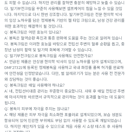
도 피할 수 없습니다. 하지만 관리를 잘하면 충분히 예방하고 늦출 수 있습니
다. 발기부전크림을 꾸준히 사용해보면 셀프케어의 힘을 느낄 수 있을 것입
니다. 마지막으로 다시 한번 강조합니다. 발기부전크림은 전문 한의학 박사
의 임상 노하우를 담은 정제봉독 기반의 젤 타입 크림으로, 남성 건강 관리를
위한 효과적인 해결책이 될 것입니다.
Q: 봉독크림은 어떤 효능이 있나요?
A: 봉독은 혈액순환 촉진과 통증 완화에 도움을 주는 것으로 알려져 있습니
다. 봉독크림은 이러한 효능을 바탕으로 전립선 주변의 혈류 순환을 돕고, 중
장년 남성의 활력 및 발기력 회복에 기여할 수 있습니다.
Q: 발기부전크림으로 봉독크림을 사용해도 안전한가요?
A: 언급된 제품은 안상원 한의학 박사의 임상 노하우를 담아 설계되었으며,
DMF27321에 등록된 정제봉독을 사용하고 국내 화장품 품목 허가를 완료하
여 안전성을 인정받았습니다. 다만, 벌 알레르기가 있는 분은 사용 전 전문가
와 상담하는 것이 좋습니다.
Q: 봉독크림은 매일 사용해야 하나요?
A: 네, 전립선비대증 관리는 꾸준함이 중요합니다. 샤워 후 매일 전립선 주변
에 마사지하듯 바르면서 규칙적으로 관리하는 것이 효과를 높이는 데 도움이
됩니다.
Q: 봉독이 피부에 자극을 주지는 않나요?
A: 해당 제품은 피부 자극을 최소화한 포뮬러로 설계되었으며, 보습 성분도
함유되어 있어 민감한 부위에도 부담 없이 사용할 수 있도록 개발되었습니
다. 하지만 개인차가 있을 수 있으므로 처음 사용 시 소량 테스트 후 사용하