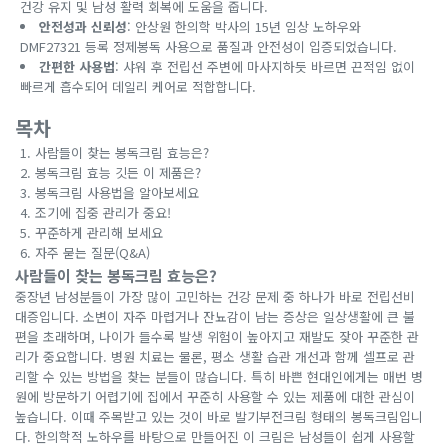
건강 유지 및 남성 활력 회복에 도움을 줍니다.
안전성과 신뢰성
: 안상원 한의학 박사의 15년 임상 노하우와
DMF27321 등록 정제봉독 사용으로 품질과 안전성이 입증되었습니다.
간편한 사용법
: 샤워 후 전립선 주변에 마사지하듯 바르면 끈적임 없이
빠르게 흡수되어 데일리 케어로 적합합니다.
목차
사람들이 찾는 봉독크림 효능은?
봉독크림 효능 깃든 이 제품은?
봉독크림 사용법을 알아보세요
조기에 집중 관리가 중요!
꾸준하게 관리해 보세요
자주 묻는 질문(Q&A)
사람들이 찾는 봉독크림 효능은?
중장년 남성분들이 가장 많이 고민하는 건강 문제 중 하나가 바로 전립선비
대증입니다. 소변이 자주 마렵거나 잔뇨감이 남는 증상은 일상생활에 큰 불
편을 초래하며, 나이가 들수록 발생 위험이 높아지고 재발도 잦아 꾸준한 관
리가 중요합니다. 병원 치료는 물론, 평소 생활 습관 개선과 함께 셀프로 관
리할 수 있는 방법을 찾는 분들이 많습니다. 특히 바쁜 현대인에게는 매번 병
원에 방문하기 어렵기에 집에서 꾸준히 사용할 수 있는 제품에 대한 관심이
높습니다. 이때 주목받고 있는 것이 바로 발기부전크림 형태의 봉독크림입니
다. 한의학적 노하우를 바탕으로 만들어진 이 크림은 남성들이 쉽게 사용할