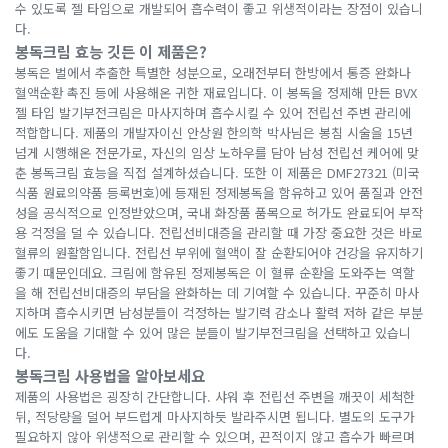
수 있도록 젤 타입으로 개발되어 흡수력이 좋고 위생적이라는 장점이 있습니
다.
봉독크림 효능 깃든 이 제품은?
봉독은 벌에서 추출한 특별한 성분으로, 오래전부터 한방에서 통증 완화나
혈액순환 촉진 등에 사용해온 귀한 재료입니다. 이 봉독을 정제해 만든 BVX
젤 타입 발기부전크림은 마사지하며 흡수시킬 수 있어 전립선 주변 관리에
적합합니다. 제품의 개발자이신 안상원 한의학 박사님은 봉침 시술을 15년
넘게 시행해온 전문가로, 자신의 임상 노하우를 담아 남성 전립선 케어에 맞
춘 봉독크림 효능을 직접 설계하셨습니다. 또한 이 제품은 DMF27321 (미국
식품 원료의약품 등록번호)에 등재된 정제봉독을 함유하고 있어 품질과 안전
성을 공식적으로 인정받았으며, 국내 화장품 품목으로 허가도 완료되어 부작
용 걱정을 덜 수 있습니다. 전립선비대증을 관리할 때 가장 중요한 것은 바로
혈류의 원활함입니다. 전립선 부위에 혈액이 잘 순환되어야 건강을 유지하기
좋기 때문인데요. 크림에 함유된 정제봉독은 이 혈류 순환을 도와주는 역할
을 해 전립선비대증의 부담을 완화하는 데 기여할 수 있습니다. 꾸준히 마사
지하며 흡수시키면 남성분들이 걱정하는 발기력 감소나 활력 저하 같은 부분
에도 도움을 기대할 수 있어 많은 분들이 발기부전크림을 선택하고 있습니
다.
봉독크림 사용법을 알아보세요
제품의 사용법은 굉장히 간단합니다. 샤워 후 전립선 주변을 깨끗이 세척한
뒤, 적당량을 덜어 부드럽게 마사지하듯 발라주시면 됩니다. 별도의 도구가
필요하지 않아 위생적으로 관리할 수 있으며, 끈적이지 않고 흡수가 빠르며