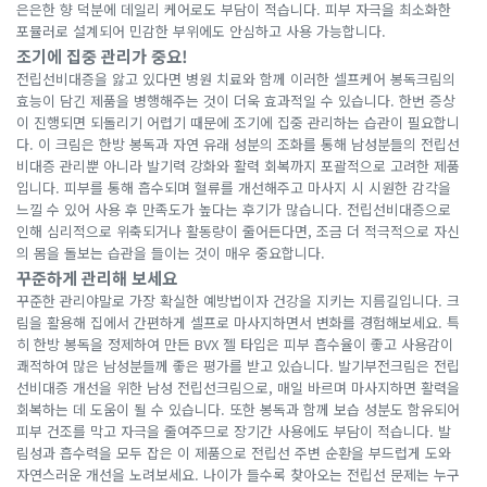
은은한 향 덕분에 데일리 케어로도 부담이 적습니다. 피부 자극을 최소화한
포뮬러로 설계되어 민감한 부위에도 안심하고 사용 가능합니다.
조기에 집중 관리가 중요!
전립선비대증을 앓고 있다면 병원 치료와 함께 이러한 셀프케어 봉독크림의
효능이 담긴 제품을 병행해주는 것이 더욱 효과적일 수 있습니다. 한번 증상
이 진행되면 되돌리기 어렵기 때문에 조기에 집중 관리하는 습관이 필요합니
다. 이 크림은 한방 봉독과 자연 유래 성분의 조화를 통해 남성분들의 전립선
비대증 관리뿐 아니라 발기력 강화와 활력 회복까지 포괄적으로 고려한 제품
입니다. 피부를 통해 흡수되며 혈류를 개선해주고 마사지 시 시원한 감각을
느낄 수 있어 사용 후 만족도가 높다는 후기가 많습니다. 전립선비대증으로
인해 심리적으로 위축되거나 활동량이 줄어든다면, 조금 더 적극적으로 자신
의 몸을 돌보는 습관을 들이는 것이 매우 중요합니다.
꾸준하게 관리해 보세요
꾸준한 관리야말로 가장 확실한 예방법이자 건강을 지키는 지름길입니다. 크
림을 활용해 집에서 간편하게 셀프로 마사지하면서 변화를 경험해보세요. 특
히 한방 봉독을 정제하여 만든 BVX 젤 타입은 피부 흡수율이 좋고 사용감이
쾌적하여 많은 남성분들께 좋은 평가를 받고 있습니다. 발기부전크림은 전립
선비대증 개선을 위한 남성 전립선크림으로, 매일 바르며 마사지하면 활력을
회복하는 데 도움이 될 수 있습니다. 또한 봉독과 함께 보습 성분도 함유되어
피부 건조를 막고 자극을 줄여주므로 장기간 사용에도 부담이 적습니다. 발
림성과 흡수력을 모두 잡은 이 제품으로 전립선 주변 순환을 부드럽게 도와
자연스러운 개선을 노려보세요. 나이가 들수록 찾아오는 전립선 문제는 누구