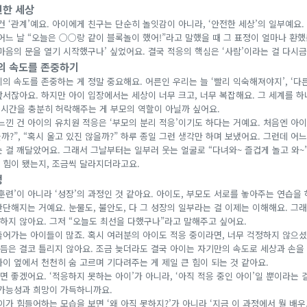
전한 세상
건 ‘관계’예요. 아이에게 친구는 단순히 놀잇감이 아니라, ‘안전한 세상’의 일부예요.
어느 날 “오늘은 ○○랑 같이 블록놀이 했어!”라고 말했을 때 그 표정이 얼마나 환했
씩 마음의 문을 열기 시작했구나’ 싶었어요. 결국 적응의 핵심은 ‘사람’이라는 걸 다시
의 속도를 존중하기
의 속도를 존중하는 게 정말 중요해요. 어른인 우리는 늘 ‘빨리 익숙해져야지’, ‘다
앞서잖아요. 하지만 아이 입장에서는 세상이 너무 크고, 너무 복잡해요. 그 세계를 
그 시간을 충분히 허락해주는 게 부모의 역할이 아닐까 싶어요.
느낀 건 아이의 유치원 적응은 ‘부모의 분리 적응’이기도 하다는 거예요. 처음엔 아
을까?”, “혹시 울고 있진 않을까?” 하루 종일 그런 생각만 하며 보냈어요. 그런데 어느
 걸 깨달았어요. 그래서 그날부터는 일부러 웃는 얼굴로 “다녀와~ 즐겁게 놀고 와~
 힘이 됐는지, 조금씩 달라지더라고요.
정
훈련’이 아니라 ‘성장’의 과정인 것 같아요. 아이도, 부모도 서로를 놓아주는 연습을 
단해지는 거예요. 눈물도, 불안도, 다 그 성장의 일부라는 걸 이제는 이해해요. 그
하지 않아요. 그저 “오늘도 최선을 다했구나”라고 말해주고 싶어요.
들어가는 아이들이 많죠. 혹시 여러분의 아이도 적응 중이라면, 너무 걱정하지 않으셨
리듬은 결코 틀리지 않아요. 조금 늦더라도 결국 아이는 자기만의 속도로 세상과 손을
이 옆에서 천천히 숨 고르며 기다려주는 게 제일 큰 힘이 되는 것 같아요.
 좋겠어요. ‘적응하지 못하는 아이’가 아니라, ‘아직 적응 중인 아이’일 뿐이라는 걸
 가능성과 희망이 가득하니까요.
이가 힘들어하는 모습을 보면 ‘왜 아직 못하지?’가 아니라 ‘지금 이 과정에서 뭘 배우