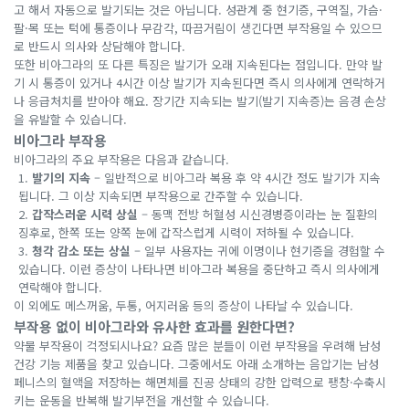
고 해서 자동으로 발기되는 것은 아닙니다. 성관계 중 현기증, 구역질, 가슴·
팔·목 또는 턱에 통증이나 무감각, 따끔거림이 생긴다면 부작용일 수 있으므
로 반드시 의사와 상담해야 합니다.
또한 비아그라의 또 다른 특징은 발기가 오래 지속된다는 점입니다. 만약 발
기 시 통증이 있거나 4시간 이상 발기가 지속된다면 즉시 의사에게 연락하거
나 응급처치를 받아야 해요. 장기간 지속되는 발기(발기 지속증)는 음경 손상
을 유발할 수 있습니다.
비아그라 부작용
비아그라의 주요 부작용은 다음과 같습니다.
발기의 지속
– 일반적으로 비아그라 복용 후 약 4시간 정도 발기가 지속
됩니다. 그 이상 지속되면 부작용으로 간주할 수 있습니다.
갑작스러운 시력 상실
– 동맥 전방 허혈성 시신경병증이라는 눈 질환의
징후로, 한쪽 또는 양쪽 눈에 갑작스럽게 시력이 저하될 수 있습니다.
청각 감소 또는 상실
– 일부 사용자는 귀에 이명이나 현기증을 경험할 수
있습니다. 이런 증상이 나타나면 비아그라 복용을 중단하고 즉시 의사에게
연락해야 합니다.
이 외에도 메스꺼움, 두통, 어지러움 등의 증상이 나타날 수 있습니다.
부작용 없이 비아그라와 유사한 효과를 원한다면?
약물 부작용이 걱정되시나요? 요즘 많은 분들이 이런 부작용을 우려해 남성
건강 기능 제품을 찾고 있습니다. 그중에서도 아래 소개하는 음압기는 남성
페니스의 혈액을 저장하는 해면체를 진공 상태의 강한 압력으로 팽창·수축시
키는 운동을 반복해 발기부전을 개선할 수 있습니다.