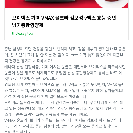
브이맥스 가격 VMAX 울트라 김보성 v맥스 효능 중년
남자종합영양제
theletsay.top
중년 남성이 되면 건강을 당연히 챙겨야 하죠. 젊을 때부터 챙기면 너무 좋은
데, 참 사람이 그게 잘 안 되는 것 같아요. ㅠㅠ 아직 늦지 않았어요! 지금부
터 건강을 챙기기 시작하세요!
캐나다 남성 건강식품, 이미 아시는 분들은 예전부터 브이맥스를 직구하시던
분들이 많을 정도로 세계적으로 유명한 남성 종합영양제로 통하는 바로 이
것! 바로, 브이맥스 울트라입니다.
김보성 씨가 추천하는 브이맥스 울트라. V맥스 성분은 무엇인지, VMAX 울트
라 효능은 뭔지, 남자에게 VMAX 울트라가 얼마나 좋은지 함께 알아볼게요!
가격 혜택 좋은 곳까지 함께 알아보도록 하겠습니다.
브이맥스 울트라는 캐나다 남성 건강기능식품입니다. 우리나라에 직수입되
고 있는 정품인데요. 해외 직수입 건강기능식품이 되기가 쉽지 않은 거 아시
죠?! 그만큼 효과와 효능, 만족도가 높은 제품이에요.
V-MAX 울트라, 브이맥스 울트라는 우리나라에서는 김보성 씨가 모델입니
다. 의리의 남자죠. 중년 남성의 힘, 활력, 건강을 모두 챙기고 싶다면 지금
브이맥스 하세요!