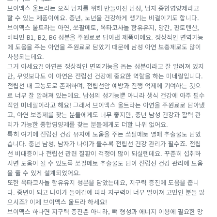
브이맥스 울트라는 오직 남자를 위해 만들어진 남성, 남자 종합영양제라고
할 수 있는 제품이에요. 중년, 노년을 건강하게 챙기는 비결이기도 합니다.
브이맥스 울트라는 아연, 쏘팔메토, 옥타코사놀 함유유지, 망간, 판토텐산,
비타민 B1, B2, B6 성분을 주원료로 담아낸 제품이에요. 정상적인 면역기능
에 도움을 주는 아연을 주원료로 담았기 때문에 남성 아연 보충제로도 많이
사용되는데요.
그거 아세요?! 아연은 정상적인 면역기능을 돕는 성분이라고 잘 알려져 있지
만, 무엇보다도 이 아연은 전립선 건강에 중요한 역할을 하는 미네랄입니다.
전립선 내 고농도로 존재하며, 전립선암 예방과 진행 억제에 기여하는 것으
로 너무 잘 알려져 있는데요. 남성의 성기능뿐 아니라 생식 건강에 아주 필수
적인 미네랄이라고 해요! 그래서 브이맥스 울트라는 아연을 주원료로 담아냈
고, 아연 보충제를 찾는 분들에게도 너무 좋지만, 중년 남성 건강과 활력 관
리가 가능한 종합영양제를 찾는 분들에게도 더할 나위 없어요.
특히 여기에 전립선 건강 유지에 도움을 주는 쏘팔메토 열매 추출물도 담았
습니다. 중년 남성, 남자가 나이가 들수록 전립선 건강 관리가 필수죠. 전립
선 비대증이나 전립선 관련 질환이 걱정이 많이 되실텐데요. 꾸준히 섭취하
시면 도움이 될 수 있도록 쏘팔메토 추출물도 담아 전립선 건강 관리에 도움
을 줄 수 있게 설계되었어요.
또한 옥타코사놀 함유유지 성분을 담았는데요, 지구력 증진에 도움을 줍니
다. 중년이 되고 나이가 들어감에 따라 지구력이 너무 떨어져 고민인 분들 많
으시죠? 이제 브이맥스 울트라 하세요!
브이맥스 하나면 지구력 증진뿐 아니라, 뼈 형성과 에너지 이용에 필요한 망