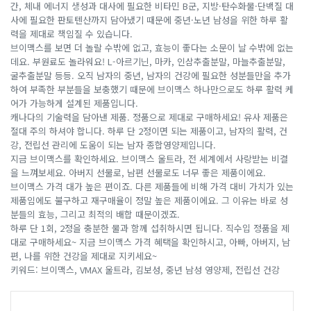
간, 체내 에너지 생성과 대사에 필요한 비타민 B군, 지방·탄수화물·단백질 대
사에 필요한 판토텐산까지 담아냈기 때문에 중년·노년 남성을 위한 하루 활
력을 제대로 책임질 수 있습니다.
브이맥스를 보면 더 놀랄 수밖에 없고, 효능이 좋다는 소문이 날 수밖에 없는
데요. 부원료도 놀라워요! L-아르기닌, 마카, 인삼추출분말, 마늘추출분말,
굴추출분말 등등. 오직 남자의 중년, 남자의 건강에 필요한 성분들만을 추가
하여 부족한 부분들을 보충했기 때문에 브이맥스 하나만으로도 하루 활력 케
어가 가능하게 설계된 제품입니다.
캐나다의 기술력을 담아낸 제품. 정품으로 제대로 구매하세요! 유사 제품은
절대 주의 하셔야 합니다. 하루 단 2정이면 되는 제품이고, 남자의 활력, 건
강, 전립선 관리에 도움이 되는 남자 종합영양제입니다.
지금 브이맥스를 확인하세요. 브이맥스 울트라, 전 세계에서 사랑받는 비결
을 느껴보세요. 아버지 선물로, 남편 선물로도 너무 좋은 제품이에요.
브이맥스 가격 대가 높은 편이죠. 다른 제품들에 비해 가격 대비 가치가 있는
제품임에도 불구하고 재구매율이 정말 높은 제품이에요. 그 이유는 바로 성
분들의 효능, 그리고 최적의 배합 때문이겠죠.
하루 단 1회, 2정을 충분한 물과 함께 섭취하시면 됩니다. 직수입 정품을 제
대로 구매하세요~ 지금 브이맥스 가격 혜택을 확인하시고, 아빠, 아버지, 남
편, 나를 위한 건강을 제대로 지키세요~
키워드: 브이맥스, VMAX 울트라, 김보성, 중년 남성 영양제, 전립선 건강