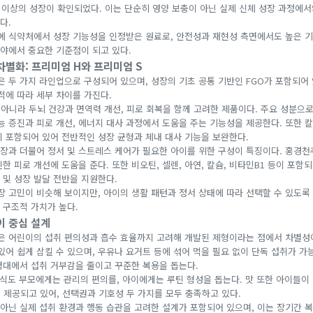
0% 이상의 성장이 확인되었다. 이는 단순히 영양 보충이 아닌 실제 신체 성장 과정에
다.
 만에 식약처에서 성장 기능성을 인정받은 원료로, 안전성과 재현성 측면에서도 높은 
야에서 중요한 기준점이 되고 있다.
 차별화: 프리미엄 H와 프리미엄 S
 두 가지 라인업으로 구성되어 있으며, 성장의 기초 공통 기반인 FGO가 포함되어
적에 따라 세부 차이를 가진다.
 아니라 두뇌 건강과 면역력 개선, 피로 회복을 함께 고려한 제품이다. 주요 성분으
능 증진과 피로 개선, 에너지 대사 과정에서 도움을 주는 기능성을 제공한다. 또한 칼
이 포함되어 있어 전반적인 성장 균형과 체내 대사 기능을 보완한다.
성장과 더불어 정서 및 스트레스 케어가 필요한 아이를 위한 구성이 특징이다. 홍경
한 피로 개선에 도움을 준다. 또한 비오틴, 셀렌, 아연, 칼슘, 비타민B1 등이 포함
화 및 성장 발달 전반을 지원한다.
성장 고민이 비슷해 보이지만, 아이의 생활 패턴과 정서 상태에 따라 선택할 수 있도록
 구조적 가치가 높다.
이 중심 설계
 어린이의 섭취 편의성과 흡수 효율까지 고려해 개발된 제형이라는 점에서 차별성이
있어 쉽게 삼킬 수 있으며, 우유나 요거트 등에 섞어 먹을 필요 없이 단독 섭취가 가
령대에서 섭취 거부감을 줄이고 꾸준한 복용을 돕는다.
식도 부모에게는 관리의 편의를, 아이에게는 루틴 형성을 돕는다. 맛 또한 아이들이 
 제공되고 있어, 선택권과 기호성 두 가지를 모두 충족하고 있다.
 아닌 실제 섭취 환경과 행동 습관을 고려한 설계가 포함되어 있으며, 이는 장기간 