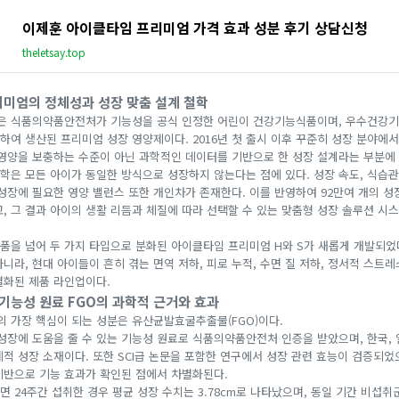
이제훈 아이클타임 프리미엄 가격 효과 성분 후기 상담신청
theletsay.top
리미엄의 정체성과 성장 맞춤 설계 철학
은 식품의약품안전처가 기능성을 공식 인정한 어린이 건강기능식품이며, 우수건강
하여 생산된 프리미엄 성장 영양제이다. 2016년 첫 출시 이후 꾸준히 성장 분야에서
 영양을 보충하는 수준이 아닌 과학적인 데이터를 기반으로 한 성장 설계라는 부분에
학은 모든 아이가 동일한 방식으로 성장하지 않는다는 점에 있다. 성장 속도, 식습관,
 성장에 필요한 영양 밸런스 또한 개인차가 존재한다. 이를 반영하여 92만여 개의 
고, 그 결과 아이의 생활 리듬과 체질에 따라 선택할 수 있는 맞춤형 성장 솔루션 시
제품을 넘어 두 가지 타입으로 분화된 아이클타임 프리미엄 H와 S가 새롭게 개발되었
니라, 현대 아이들이 흔히 겪는 면역 저하, 피로 누적, 수면 질 저하, 정서적 스트
별화된 제품 라인업이다.
장 기능성 원료 FGO의 과학적 근거와 효과
 가장 핵심이 되는 성분은 유산균발효굴추출물(FGO)이다.
성장에 도움을 줄 수 있는 기능성 원료로 식품의약품안전처 인증을 받았으며, 한국, 
적 성장 소재이다. 또한 SCI급 논문을 포함한 연구에서 성장 관련 효능이 검증되었
기반으로 기능 효과가 확인된 점에서 차별화된다.
 24주간 섭취한 경우 평균 성장 수치는 3.78cm로 나타났으며, 동일 기간 비섭취