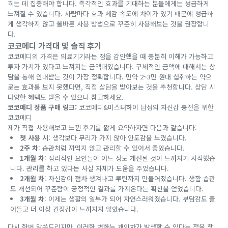
히는 데 집중해야 합니다. 즉각적인 효과를 기대하는 분들에게는 성급하게
느껴질 수 있습니다. 사람마다 효과 체감 속도에 차이가 있기 때문에 성급하
게 생각하지 않고 올바른 사용 방법으로 꾸준히 사용해보는 것을 권장합니
다.
코코메디 가격대 및 솔직 후기
코코메디의 가격은 의료기기라는 점을 감안했을 때 충분히 이해가 가능하고
투자 가치가 있다고 느껴지는 금액대였습니다. 구체적인 금액에 대해서는 상
담을 통해 안내받는 것이 가장 정확합니다. 만약 2~3만 원대 섭취하는 약으
로는 효과를 보지 못했다면, 직접 상담을 받아보는 것을 추천합니다. 상담 시
다양한 혜택도 받을 수 있으니 참고하세요.
코코메디 정품 구매 링크:
코코메디&미스터하이 남성의 자신감 충전을 위한
코코메디
제가 직접 사용해보고 느낀 후기를 짧게 요약하자면 다음과 같습니다:
첫 사용 시
: 생각보다 무리가 가지 않아 안도감을 느꼈습니다.
2주 차
: 습관처럼 까먹지 않고 관리할 수 있어서 좋았습니다.
1개월 차
: 심리적인 요인들이 어느 정도 개선된 것이 느껴지기 시작했습
니다. 관리를 하고 있다는 사실 자체가 도움을 주었습니다.
2개월 차
: 자신감이 점차 생겨나고 루틴까지 만들어졌습니다. 생활 습관
도 개선되어 꾸준함이 긍정적인 결과를 가져온다는 확신을 얻었습니다.
3개월 차
: 이제는 생활의 일부가 되어 자연스러워졌습니다. 부담감도 줄
어들고 더 이상 긴장감이 느껴지지 않았습니다.
다시 한번 말씀드리지만, 이러한 변화는 개인차가 발생할 수 있다는 점을 참