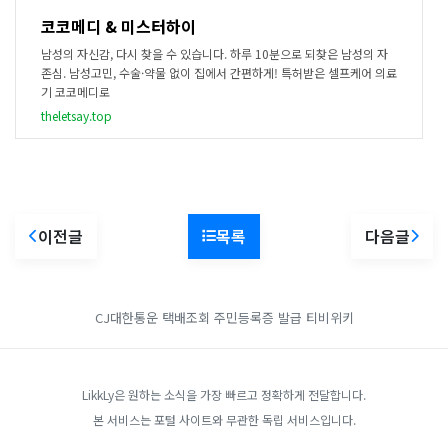
코코메디 & 미스터하이
남성의 자신감, 다시 찾을 수 있습니다. 하루 10분으로 되찾은 남성의 자
존심. 남성고민, 수술·약물 없이 집에서 간편하게! 특허받은 셀프케어 의료
기 코코메디로
theletsay.top
이전글
목록
다음글
CJ대한통운 택배조회
주민등록증 발급
티비위키
LikkLy은 원하는 소식을 가장 빠르고 정확하게 전달합니다.
본 서비스는 포털 사이트와 무관한 독립 서비스입니다.