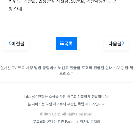
키워드: 괴산군, 민생안정 지원금, 50만원, 괴산사랑카드, 신
청 안내
이전글
목록
다음글
실시간 TV 무료 시청 방법
공항버스 노선도
환급금 조회와 환급일 안내 - FAQ·팁·체
크리스트
LikkLy은 원하는 소식을 가장 빠르고 정확하게 전달합니다.
본 서비스는 포털 사이트와 무관한 독립 서비스입니다.
© littly Corp. All Rights Reserved.
무료웹툰
론나라
파란 Paran.cc
까치탑
론365