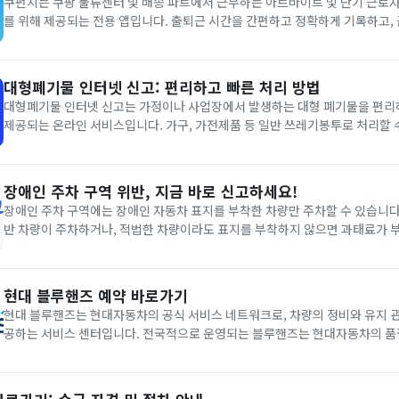
쿠펀치는 쿠팡 물류센터 및 배송 파트에서 근무하는 아르바이트 및 단기 근로
를 위해 제공되는 전용 앱입니다. 출퇴근 시간을 간편하고 정확하게 기록하고, 
역을 한눈에 확인할 수 있도록 돕습니다. 또한 근무 스케줄과 공지사항 등 여러
리하게 확인하실 수 있어, 근무자와 관리자 모두의 업무 효율이 높...
대형폐기물 인터넷 신고: 편리하고 빠른 처리 방법
대형폐기물 인터넷 신고는 가정이나 사업장에서 발생하는 대형 폐기물을 편리
제공되는 온라인 서비스입니다. 가구, 가전제품 등 일반 쓰레기봉투로 처리할 
을 버려야 할 때 이 서비스를 이용할 수 있습니다. 신고 방법은 다음과 같습니다. 먼저 해당 지방자치
단체의 대형폐기물 신고 시스템에 접속하여 버릴 품목과 배출 장소를...
장애인 주차 구역 위반, 지금 바로 신고하세요!
장애인 주차 구역에는 장애인 자동차 표지를 부착한 차량만 주차할 수 있습니다
반 차량이 주차하거나, 적법한 차량이라도 표지를 부착하지 않으면 과태료가 부과됩
안전신문고 앱이나 관할 지자체를 통해 할 수 있으며, 위반 차량의 사진(차량 
시를 포함)을 반드시 첨부해야 합니다. 이 제도는 장애인의 이동권을...
현대 블루핸즈 예약 바로가기
현대 블루핸즈는 현대자동차의 공식 서비스 네트워크로, 차량의 정비와 유지 
공하는 서비스 센터입니다. 전국적으로 운영되는 블루핸즈는 현대자동차의 품
된 정비소이며, 숙련된 기술자와 최신 장비를 통해 차량 점검, 정비, 수리, 소모
를 제공합니다. 정기 점검부터 사고 수리까지 다양한 서비스를 제공하며, 현...