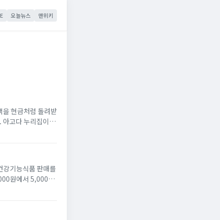
E
오늘뉴스
맨위키
액을 현금처럼 돌려받
다. 아고다 누리집이나
간 안에 쓰지 않으면
로 건강기능식품 판매를
00원에서 5,000원