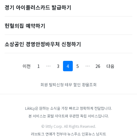
경기 아이플러스카드 발급하기
헌혈의집 예약하기
소상공인 경영안정바우처 신청하기
이전
1
…
3
4
5
…
26
다음
회원 탈퇴신청
테무 할인
환율조회
LikkLy은 원하는 소식을 가장 빠르고 정확하게 전달합니다.
본 서비스는 포털 사이트와 무관한 독립 서비스입니다.
© littly Corp. All Rights Reserved.
러브토크
연애가 전부야
뉴스주소
인포뉴스
남지트