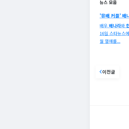
뉴스 모음
'
뮤배 커플
'
배
배우
배나라
와
16일 스타뉴스
월 열애를...
이전글