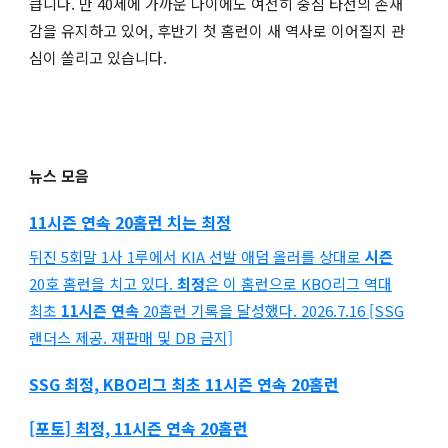
큽니다. 만 40세에 가까운 나이에도 여전히 중심 타선의 존재
감을 유지하고 있어, 후반기 첫 홈런이 새 역사로 이어질지 관
심이 쏠리고 있습니다.
뉴스 모음
11시즌 연속
20홈런 치는
최정
뒤진 5회말 1사 1루에서 KIA 선발 애덤 올러를 상대로
시즌
20호 홈런을 치고 있다.
최정
은 이 홈런으로 KBO리그 역대
최초
11시즌 연속
20홈런 기록을 달성했다. 2026.7.16 [SSG
랜더스 제공. 재판매 및 DB 금지]
SSG
최정,
KBO리그 최초
11시즌 연속
20홈런
[포토]
최정, 11시즌 연속
20홈런