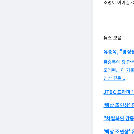
조명이 이어질 
뉴스 모음
유승목
, "명
유승목
이 첫 단
오래된... 이 가
인상 깊은...
JTBC 드라마 
‘백상 조연상’
"차별화된 감
‘백상 조연상’