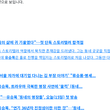
것으로 보입니다.
장들의 삶에 귀 기울였다"…첫 단독 스토리텔러 합격점
독 스토리텔러 역할에서 묵직한 존재감을 드러냈다. 그는 동네 곳곳을 직
운데
유승목
은 홀로 진행을 책임지는 스토리텔러로 처음 나섰다. 그동안 
'서울 자가에 대기업 다니는 김 부장 이야기' "류승룡·명세...
유승목
, 트라우마 극복한 명장 사연에 ‘울컥’ (동네...
동"…
유승목
'동네의 명장들', 오늘(15일) 첫 방송
유승목
, “연기 36년차 진정성이란 이란 것”‥‘동네...