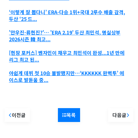
‘이렇게 잘 뽑다니’ ERA-다승 1위+국대 2루수 배출 감격,
두산
‘25 드...
'안우진-류현진?'… 'ERA 2.19'
두산
최민석, 명실상부
2026시즌 韓 최고...
[현장 포커스] 벤자민이 채우고 최민석이 완성...1년 만에
리그 최고 된...
아쉽게 데뷔 첫 10승 불발됐지만…‘KKKKKK 완벽투’ 에
이스로 발돋움 중...
이전글
목록
다음글