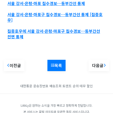
서울 강서·은평·마포 침수경보…
동부간선
통제
서울 강서·은평·마포구 침수경보…
동부간선
통제
[
집중호
우
]
집중호우에
서울 강서·은평·마포구 침수경보…
동부간선
전면
통제
이전글
목록
다음글
대한통운 운송장번호 배송조회
토렌트 순위
테무 할인
LikkLy은 원하는 소식을 가장 빠르고 정확하게 전달합니다.
본 서비스는 포털 사이트와 무관한 독립 서비스입니다.