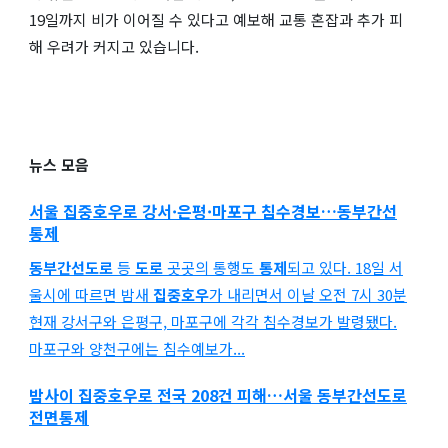
19일까지 비가 이어질 수 있다고 예보해 교통 혼잡과 추가 피
해 우려가 커지고 있습니다.
뉴스 모음
서울
집중호우
로 강서·은평·마포구 침수경보…
동부간선
통제
동부간선도로
등
도로
곳곳의 통행도
통제
되고 있다. 18일 서
울시에 따르면 밤새
집중호우
가 내리면서 이날 오전 7시 30분
현재 강서구와 은평구, 마포구에 각각 침수경보가 발령됐다.
마포구와 양천구에는 침수예보가...
밤사이
집중호우
로 전국 208건 피해…서울
동부간선도로
전면
통제