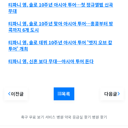
티파니 영
, 솔로 10주년
아시아
투어…첫 정규앨범 신곡
무대
티파니 영
, 솔로 10주년 맞아
아시아
투어…홍콩부터 방
콕까지 6개 도시
티파니 영
, 솔로 데뷔 10주년
아시아
투어 '엣지 오브 캄
투어' 개최
티파니 영
, 신혼 보다 무대···
아시아
투어 돈다
이전글
목록
다음글
축구 무료 보기 서비스
병원 약국 응급실 찾기
병원 찾기