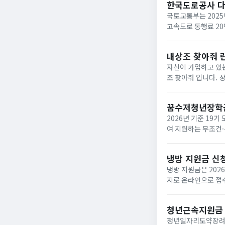
한국도로공사 
국토교통부는 2025
고속도로 통행료 2
내상조 찾아줘 
자신이 가입하고 있는
조 찾아줘 입니다. 상조회사들이 대부분 영세하여 폐업하는 사례가 속출하고 있는데 아래와 같은 사이트에서 조회하면
납입금의 50%를 환급받거
업한 상조회사...
꿈수저청년장학
2026년 기준 19
여 지원하는 무조건·
‘드림스폰’ 누리집
면,...
냉방 지원금 신
냉방 지원금은 202
지로 온라인으로 접수
이며, 여름 냉방 지
하...
청년근속지원금
청년일자리도약장려금