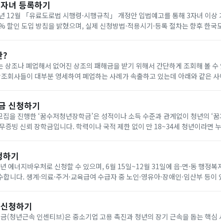
다자녀 등록하기
년 12월 「유료도로법 시행령·시행규칙」 개정안 입법예고를 통해 3자녀 이상
0% 할인 도입 방침을 밝혔으며, 실제 신청방법·적용시기·등록 절차는 향후 한
공지로 확인해야 합니다. 아래에서 빠르게 한국도로공사 다자녀 등록하세요!
란?
 상조나 폐업해서 없어진 상조의 패해금을 받기 위해서 간단하게 조회해 볼 수
나 다른 상조회사에 같은 조건으로 재 가입(무료) 가능합니다. 요즘 이상한 상조회사에서 폐
금 신청하기
기 모집을 진행한 ‘꿈수저청년장학금’은 성적이나 소득 수준과 관계없이 청년의 ‘
무증빙 신뢰 장학금입니다. 학력이나 국적 제한 없이 만 18~34세 청년이라면 
을 통해 온라인으로 신청할 수 있습니다. 자기소개서와 청년 정책 제안서를 제출
청하기
6년 에너지바우처로 신청할 수 있으며, 6월 15일~12월 31일에 읍·면·동 행정복
합니다. 생계·의료·주거·교육급여 수급자 중 노인·영유아·장애인·임산부 등이 
원은 전기 요금 차감 방식으로 7월 1일~9월 30일에 사용합니다. 아래에서 빠르
 신청하기
(청년근속 인센티브)은 중소기업 고용 촉진과 청년의 장기 근속을 돕는 핵심 