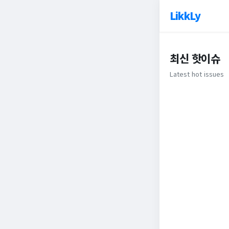
LikkLy
최신 핫이슈
Latest hot issues