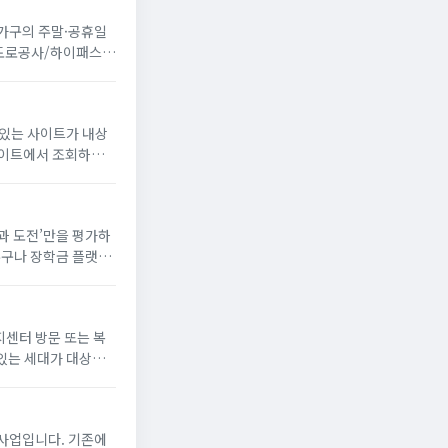
 가구의 주말·공휴일
국도로공사/하이패스
 있는 사이트가 내상
꿈과 도전’만을 평가하
누구나 장학금 플랫폼
해 장학생으로 선발되
지센터 방문 또는 복
있는 세대가 대상
게 냉방 지원금 신청
사업입니다. 기존에