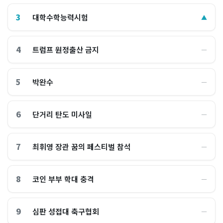
3
대학수학능력시험
▲
4
트럼프 원정출산 금지
―
5
박완수
―
6
단거리 탄도 미사일
―
7
최휘영 장관 꿈의 페스티벌 참석
―
8
코인 부부 학대 충격
―
9
심판 성접대 축구협회
―