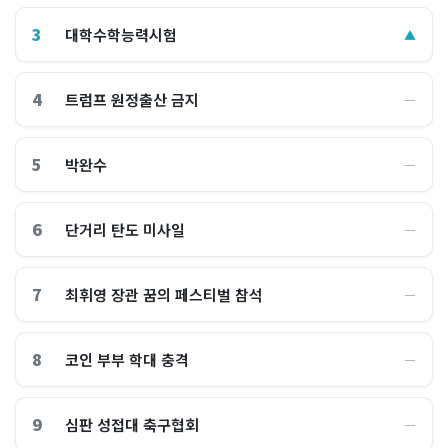
3
대학수학능력시험
▲
4
트럼프 원정출산 금지
―
5
박완수
―
6
단거리 탄도 미사일
―
7
최휘영 장관 꿈의 페스티벌 참석
―
8
코인 부부 학대 충격
―
9
심판 성접대 축구협회
―