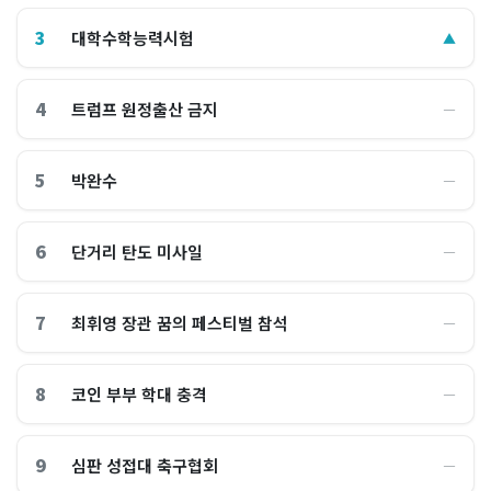
3
대학수학능력시험
▲
4
트럼프 원정출산 금지
―
5
박완수
―
6
단거리 탄도 미사일
―
7
최휘영 장관 꿈의 페스티벌 참석
―
8
코인 부부 학대 충격
―
9
심판 성접대 축구협회
―