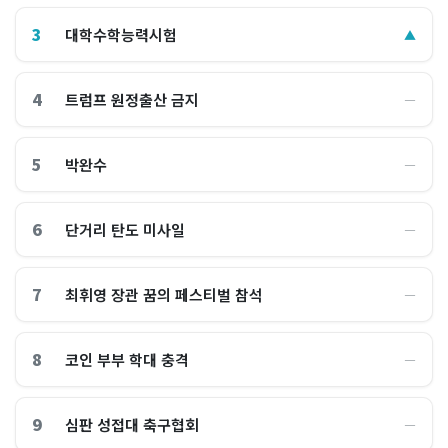
3
대학수학능력시험
▲
4
트럼프 원정출산 금지
―
5
박완수
―
6
단거리 탄도 미사일
―
7
최휘영 장관 꿈의 페스티벌 참석
―
8
코인 부부 학대 충격
―
9
심판 성접대 축구협회
―