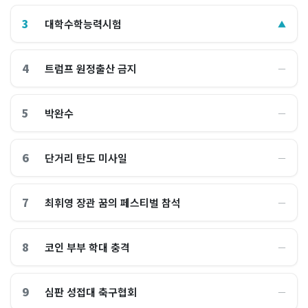
3
대학수학능력시험
▲
4
트럼프 원정출산 금지
―
5
박완수
―
6
단거리 탄도 미사일
―
7
최휘영 장관 꿈의 페스티벌 참석
―
8
코인 부부 학대 충격
―
9
심판 성접대 축구협회
―