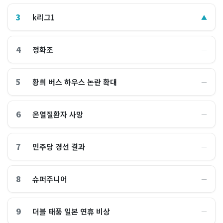
3
k리그1
▲
4
정화조
―
5
황희 버스 하우스 논란 확대
―
6
온열질환자 사망
―
7
민주당 경선 결과
―
8
슈퍼주니어
―
9
더블 태풍 일본 연휴 비상
―