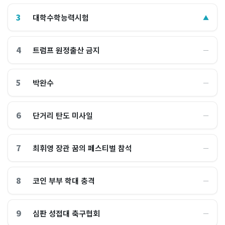
3
대학수학능력시험
▲
4
트럼프 원정출산 금지
―
5
박완수
―
6
단거리 탄도 미사일
―
7
최휘영 장관 꿈의 페스티벌 참석
―
8
코인 부부 학대 충격
―
9
심판 성접대 축구협회
―