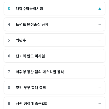
3
대학수학능력시험
▲
4
트럼프 원정출산 금지
―
5
박완수
―
6
단거리 탄도 미사일
―
7
최휘영 장관 꿈의 페스티벌 참석
―
8
코인 부부 학대 충격
―
9
심판 성접대 축구협회
―