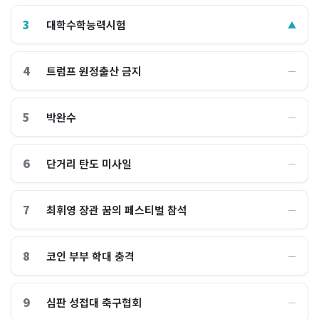
3
대학수학능력시험
▲
4
트럼프 원정출산 금지
―
5
박완수
―
6
단거리 탄도 미사일
―
7
최휘영 장관 꿈의 페스티벌 참석
―
8
코인 부부 학대 충격
―
9
심판 성접대 축구협회
―