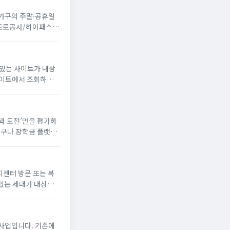
 가구의 주말·공휴일
국도로공사/하이패스
 있는 사이트가 내상
꿈과 도전’만을 평가하
누구나 장학금 플랫폼
해 장학생으로 선발되
지센터 방문 또는 복
있는 세대가 대상
게 냉방 지원금 신청
사업입니다. 기존에