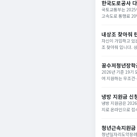
한국도로공사 
국토교통부는 2025
고속도로 통행료 2
내상조 찾아줘 
자신이 가입하고 있는
조 찾아줘 입니다. 상조회사들이 대부분 영세하여 폐업하는 사례가 속출하고 있는데 아래와 같은 사이트에서 조회하면
납입금의 50%를 환급받거
업한 상조회사...
꿈수저청년장학
2026년 기준 19
여 지원하는 무조건·
‘드림스폰’ 누리집
면,...
냉방 지원금 신
냉방 지원금은 202
지로 온라인으로 접수
이며, 여름 냉방 지
하...
청년근속지원금
청년일자리도약장려금