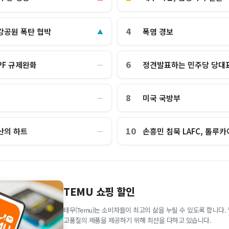
4
강공원 폭탄 협박
폭염 경보
▲
6
PF 규제완화
정견발표하는 민주당 당대
―
8
미국 국방부
―
10
산의 하트
손흥민 침묵 LAFC, 톨루카에
―
TEMU 쇼핑 할인
테무(Temu)는 소비자들이 최고의 삶을 누릴 수 있도록 합니다
고품질의 제품을 제공하기 위해 최선을 다하고 있습니다.