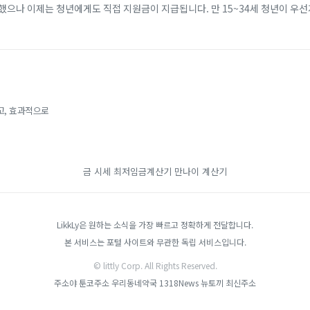
했으나 이제는 청년에게도 직접 지원금이 지급됩니다. 만 15~34세 청년이 우
개월 이상 근속할 경우, 비수도권 기준 2년간 최대 720만 원(일반 지역 최대 4
고, 효과적으로
금 시세
최저임금계산기
만나이 계산기
LikkLy은 원하는 소식을 가장 빠르고 정확하게 전달합니다.
본 서비스는 포털 사이트와 무관한 독립 서비스입니다.
© littly Corp. All Rights Reserved.
주소야
툰코주소
우리동네약국
1318News
뉴토끼 최신주소