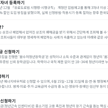
다자녀 등록하기
년 12월 「유료도로법 시행령·시행규칙」 개정안 입법예고를 통해 3자녀 이상
0% 할인 도입 방침을 밝혔으며, 실제 신청방법·적용시기·등록 절차는 향후 한
공지로 확인해야 합니다. 아래에서 빠르게 한국도로공사 다자녀 등록하세요!
란?
 상조나 폐업해서 없어진 상조의 패해금을 받기 위해서 간단하게 조회해 볼 수
나 다른 상조회사에 같은 조건으로 재 가입(무료) 가능합니다. 요즘 이상한 상조회사에서 폐
금 신청하기
기 모집을 진행한 ‘꿈수저청년장학금’은 성적이나 소득 수준과 관계없이 청년의 ‘
무증빙 신뢰 장학금입니다. 학력이나 국적 제한 없이 만 18~34세 청년이라면 
을 통해 온라인으로 신청할 수 있습니다. 자기소개서와 청년 정책 제안서를 제출
청하기
6년 에너지바우처로 신청할 수 있으며, 6월 15일~12월 31일에 읍·면·동 행정복
합니다. 생계·의료·주거·교육급여 수급자 중 노인·영유아·장애인·임산부 등이 
원은 전기 요금 차감 방식으로 7월 1일~9월 30일에 사용합니다. 아래에서 빠르
 신청하기
(청년근속 인센티브)은 중소기업 고용 촉진과 청년의 장기 근속을 돕는 핵심 