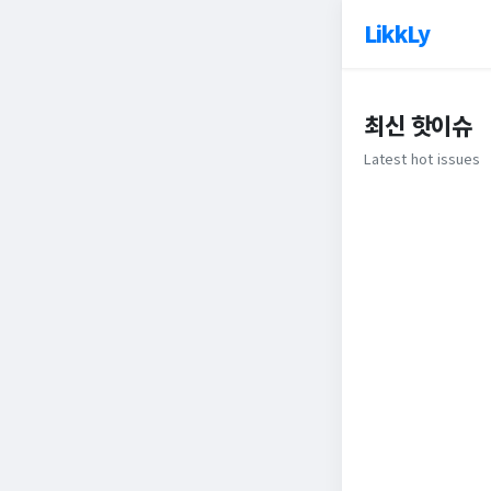
LikkLy
최신 핫이슈
Latest hot issues