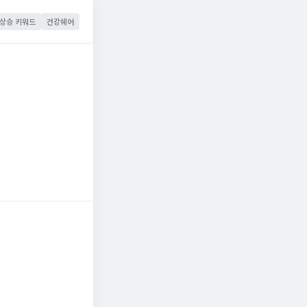
상승 키워드
건강쉐어