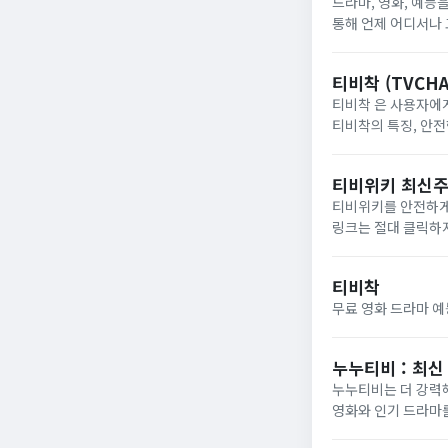
드라마, 영화, 예능
통해 언제 어디서나 
스트리밍 환경을 제
티비착 (TVCH
티비착 은 사용자에
티비착의 특징, 안전
티비위키 최신주소
티비위키를 안전하게
링크는 절대 클릭하
티비착
무료 영화 드라마 
누누티비 : 최
누누티비는 더 강력해
영화와 인기 드라마