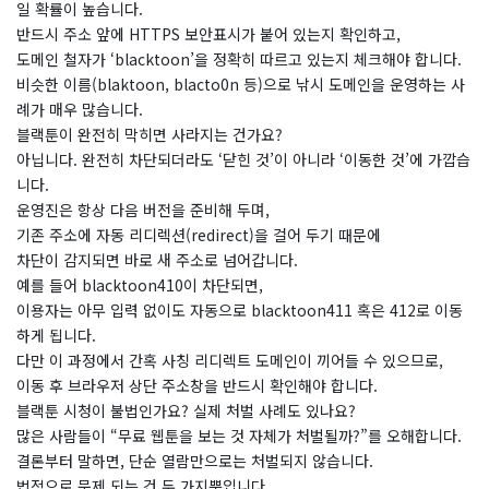
일 확률이 높습니다.
반드시 주소 앞에 HTTPS 보안표시가 붙어 있는지 확인하고,
도메인 철자가 ‘blacktoon’을 정확히 따르고 있는지 체크해야 합니다.
비슷한 이름(blaktoon, blacto0n 등)으로 낚시 도메인을 운영하는 사
례가 매우 많습니다.
블랙툰이 완전히 막히면 사라지는 건가요?
​아닙니다. 완전히 차단되더라도 ‘닫힌 것’이 아니라 ‘이동한 것’에 가깝습
니다.
운영진은 항상 다음 버전을 준비해 두며,
기존 주소에 자동 리디렉션(redirect)을 걸어 두기 때문에
차단이 감지되면 바로 새 주소로 넘어갑니다.
예를 들어 blacktoon410이 차단되면,
이용자는 아무 입력 없이도 자동으로 blacktoon411 혹은 412로 이동
하게 됩니다.
다만 이 과정에서 간혹 사칭 리디렉트 도메인이 끼어들 수 있으므로,
이동 후 브라우저 상단 주소창을 반드시 확인해야 합니다.
블랙툰 시청이 불법인가요? 실제 처벌 사례도 있나요?
​많은 사람들이 “무료 웹툰을 보는 것 자체가 처벌될까?”를 오해합니다.
결론부터 말하면, 단순 열람만으로는 처벌되지 않습니다.
법적으로 문제 되는 건 두 가지뿐입니다.