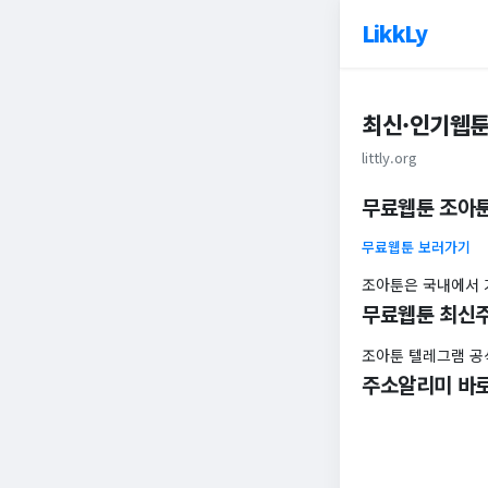
LikkLy
최신·인기웹툰을
littly.org
무료웹툰 조아
무료웹툰 보러가기
조아툰은 국내에서 
무료웹툰 최신
조아툰 텔레그램 공
주소알리미 바