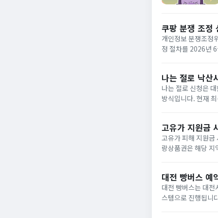
쿠팡 분쟁 조정
개인정보 분쟁조정위원
정 절차를 2026년
피해자를 대상으로 6
청...
나는 절로 낙산
나는 절로 신청은 
방식입니다. 현재 최신
주자 또는 인연이 있는
고유가 지원금 
고유가 피해 지원금
랑상품권은 해당 지
30억 원 이하 소상
역·가맹점명으로...
대전 빵버스 예
대전 빵버스는 대전
스템으로 진행됩니다. 
인증 후 QR 코드를 