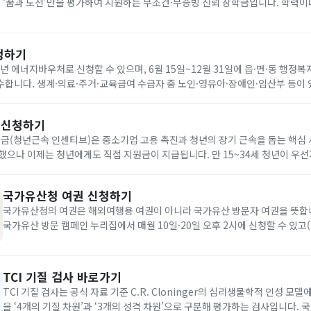
‘꿈과 도전’만을 평가하여 지원하는 무조건·무증빙 신뢰 장학금입니다. 학력이나
18~34세 청년이라면 누구나 장학금 플랫폼 ‘드림스폰’ 누리집을 통해 온라인
니다. 자기소개서와 청년 정책 제안서를 제출해 장학생으로 선발되면,...
청하기
6년 에너지바우처로 신청할 수 있으며, 6월 15일~12월 31일에 읍·면·동 행정복
합니다. 생계·의료·주거·교육급여 수급자 중 노인·영유아·장애인·임산부 등이 
원은 전기 요금 차감 방식으로 7월 1일~9월 30일에 사용합니다. 아래에서 빠르
 신청하기
(청년근속 인센티브)은 중소기업 고용 촉진과 청년의 장기 근속을 돕는 핵심 
했으나 이제는 청년에게도 직접 지원금이 지급됩니다. 만 15~34세 청년이 우
개월 이상 근속할 경우, 비수도권 기준 2년간 최대 720만 원(일반 지역 최대 4
국가유산청 여권 신청하기
국가유산청의 여권은 해외여행용 여권이 아니라 국가유산 방문자 여권을 뜻합
국가유산 방문 캠페인 누리집에서 매월 10일·20일 오후 2시에 신청할 수 있고(1
회), 성인 1인 1권만 가능하며 휴대폰 본인 인증 후 착불 택배 수령 또는 인천
을 선택합니다. 외국인 관광객은 홍보관에서 자국 여권 확인 후...
TCI 기질 검사 바로가기
TCI 기질 검사는 공식 자료 기준 C.R. Cloninger의 심리생물학적 인성 모
을 ‘4개의 기질 차원’과 ‘3개의 성격 차원’으로 구분해 평가하는 검사입니다. 