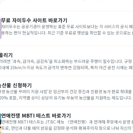
사랑은 TCI-family가 만 3세부터 60대 이상까지 연령별 문항과 규준으로 
고 안내하며, 한국판 TCI 타당화 연구도 한국...
무료 자미두수 사이트 바로가기
자미두수는 공공기관이 운영하는 표준 무료 사이트보다는 각 서비스의 공식 
용하는 편이 현실적입니다. 최근 기준 무료로 명반을 확인할 수 있는 곳으로는 
이궁·주성 배치와 대운·유년 요점을 보여주는 ‘명명관지’, ‘월천 자미두수’, 개
그래프·궁합 비교를 제공하는 ‘자미두수 명반’이 확인됩니다. 아래에...
 올리기
리려면 ‘과속, 급가속, 급감속’을 최소화하는 부드러운 주행이 필수입니다. 규정 
이내에 10km/h 이상 속도가 급격히 변하면 감점되며, 특히 야간 운전 시에는 
점을 위해서는 평소 3초 이상의 넉넉한 안전 거리를 유지해 돌발 상황에 대비하고,
농산물 신청하기
친환경 농산물 꾸러미 지원 사업’은 임산부의 건강 증진과 친환경 농가 판로 확대를 
 20% 포함, 지역별 상이) 상당의 유기농·무농약 농산물을 지원하는 제도입니다.
 1월 1일 이후 출산한 산모이며, 거주지 행정복지센터를 방문하거나 통합 쇼핑몰(
연애전쟁 MBTI 테스트 바로가기
연애전쟁 MBTI 테스트는 JTBC 예능 〈연애전쟁〉과 연계해 푸망에서 운영 
트로, 연인과 다툴 때의 반응을 감정파·분석파·평화주의자 등으로 나눠 자신의 