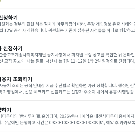
확인하는 방식입니다. 푸망 안내 기준 소요 시간은 약 2분이며, 결과는 ‘수양대
포형’ 같은 콘셉트형으로 제시됩니다. 아래에서 빠르게 연애전쟁...
 신청하기
회는 정부의 관련 처분 절차가 마무리됨에 따라, 쿠팡 개인정보 유출 사태와 
 6월 12일 공식 재개했습니다. 위원회는 기존에 접수된 사건들을 하나로 병합하고
월 12일부터 26일까지 15일간 추가 참가 신청을 접수했습니다. 아래에서 빠르
사 신청하기
대한불교조계종사회복지재단 공지사항에서 회차별 모집 공고를 확인한 뒤 온라인
 모집 공고인 ‘나는 절로, 낙산사’는 7월 11~12일 1박 2일 일정으로 진행되며
 2030 미혼 남녀 각 10명을 모집합니다. 신청 기간은 6월 8일 오전 10시부터 6월
사용처 조회하기
 사용처 조회는 공식 안내상 지급 수단별로 확인하면 가장 정확합니다. 행정안전
역 가맹점에서, 신용·체크카드·선불카드는 신청자 주소지 내에서 유흥·사행업종
공인 매장에서 사용할 수 있습니다. 카드형은 BC카드 공식 조회 페이지처럼 사
약하기
시티투어의 ‘빵시투어’로 운영되며, 2026년부터 예약은 대전시티투어 홈페이지
주말에만 운행하고 시간은 09:30·10:30·13:30·14:30이며, 예약 후 카카오
발급받아 탑승합니다. 요금은 일반 8,000원, 중·고생 7,000원, 국가유공자·만 13