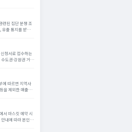
군형’부터 ‘방구석 여
관련된 집단 분쟁 조
, 유출 통지를 받은
게 쿠팡 분쟁 조정 신
 신청서로 접수하는
, 수도권·강원권 거
 22일 오...
부에 따르면 지역사
 등을 제외한 매출
업자등록번호 또는 지
에서 마스킷 예약 시
톡 안내에 따라 본인
세...