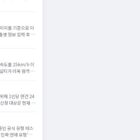
활용되는 체계적 검사라
페이지를 기준으로 이
출생 정보 입력 후 십
인 명반 생성과 월별
속도를 15km/h 이
페널티가 더욱 엄격하
 전방 흐름을 예...
위해 1인당 연간 24
 신청 대상은 현재 임
에코이몰)을...
중인 공식 유형 테스
‘진짜 연애 유형’을