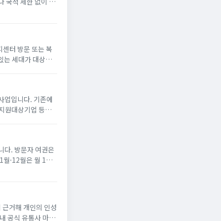
 국적 제한 없이 만
으로 신청할 수 있습
지센터 방문 또는 복
있는 세대가 대상
게 냉방 지원금 신청
사업입니다. 기존에
선지원대상기업 등에
80만 원)의 장려금을
니다. 방문자 여권은
월·12월은 월 1
공항 홍보관 직접 수령
델에 근거해 개인의 인성
국내 공식 유통사 마음