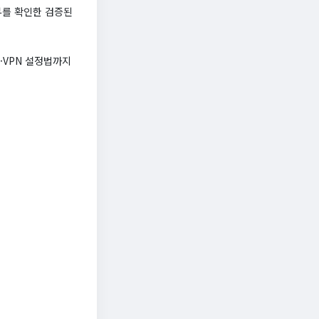
부를 확인한 검증된
P·VPN 설정법까지