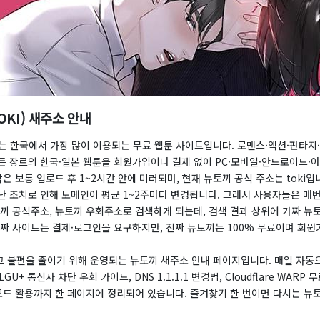
KI) 새주소 안내
)는 한국에서 가장 많이 이용되는 무료 웹툰 사이트입니다. 로맨스·액션·판타지·무
든 장르의 한국·일본 웹툰을 회원가입이나 결제 없이 PC·모바일·안드로이드·
작은 보통 업로드 후 1~2시간 안에 미러되며, 현재 뉴토끼 공식 주소는 toki입
 조치로 인해 도메인이 평균 1~2주마다 변경됩니다. 그래서 사용자들은 매번
토끼 공식주소, 뉴토끼 우회주소로 검색하게 되는데, 검색 결과 상위에 가짜 뉴
가짜 사이트는 결제·로그인을 요구하지만, 진짜 뉴토끼는 100% 무료이며 회원
그 불편을 줄이기 위해 운영되는 뉴토끼 새주소 안내 페이지입니다. 매일 자동으
LGU+ 통신사 차단 우회 가이드, DNS 1.1.1.1 변경법, Cloudflare WARP 
 모드 활용까지 한 페이지에 정리되어 있습니다. 즐겨찾기 한 번이면 다시는 뉴