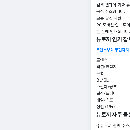
검색 결과에 가짜 
공식 주소입니다.
모든 환경 지원
PC·모바일·안드로이드
한 번에 안내합니다.
뉴토끼 인기 장
로맨스부터 무협까지 
로맨스
액션/판타지
무협
BL/GL
스릴러/공포
일상/드라마
게임/스포츠
성인 (19+)
뉴토끼 자주 묻
Q 뉴토끼 진짜 주소