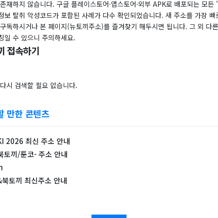
존재하지 않습니다. 구글 플레이스토어·앱스토어·외부 APK로 배포되는 모든 
정보 탈취 악성코드가 포함된 사례가 다수 확인되었습니다. 새 주소를 가장 빠
 구독하시거나 본 페이지(뉴토끼주소)를 즐겨찾기 해두시면 됩니다. 그 외 다른
칭일 수 있으니 주의하세요.
끼 접속하기
 다시 검색할 필요 없습니다.
할 만한 콘텐츠
I 2026 최신 주소 안내
토끼/툰코- 주소 안내
n
북토끼 최신주소 안내