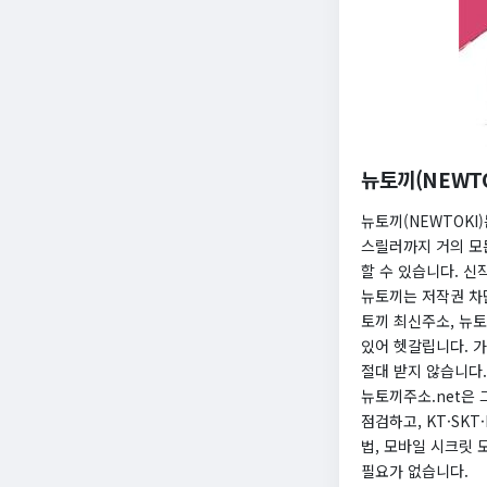
뉴토끼(NEWTO
뉴토끼(NEWTOKI
스릴러까지 거의 모
할 수 있습니다. 신
뉴토끼는 저작권 차단
토끼 최신주소, 뉴
있어 헷갈립니다. 
절대 받지 않습니다.
뉴토끼주소.net은 
점검하고, KT·SKT·
법, 모바일 시크릿
필요가 없습니다.