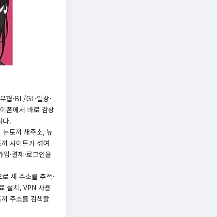
협·BL/GL·일상·
아이폰에서 바로 감상
니다.
 뉴토끼 새주소, 뉴
토끼 사이트가 섞여
가입·결제·로그인을
로 새 주소를 추적·
무료 설치, VPN 사용
토끼 주소를 검색할