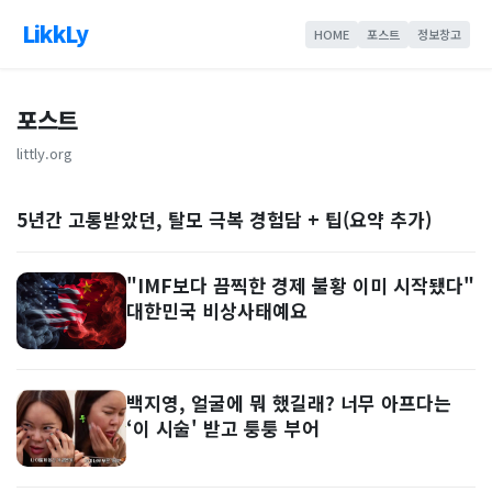
LikkLy
HOME
포스트
정보창고
포스트
littly.org
5년간 고통받았던, 탈모 극복 경험담 + 팁(요약 추가)
"IMF보다 끔찍한 경제 불황 이미 시작됐다"
대한민국 비상사태예요
백지영, 얼굴에 뭐 했길래? 너무 아프다는
‘이 시술' 받고 퉁퉁 부어