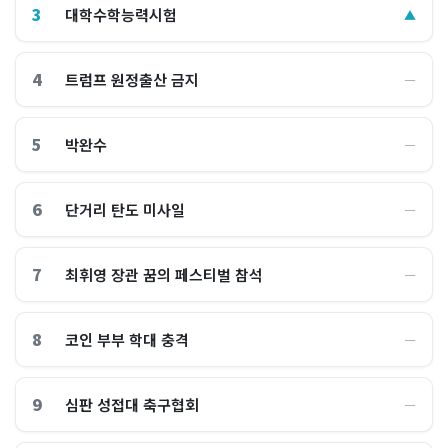
3
대학수학능력시험
▲
4
트럼프 원정출산 금지
―
5
박완수
―
6
단거리 탄도 미사일
―
7
최휘영 장관 꿈의 페스티벌 참석
―
8
코인 부부 학대 충격
―
9
심판 성접대 축구협회
―