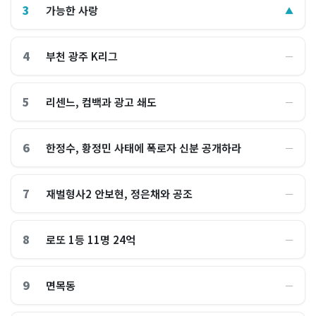
3
가능한 사랑
▲
4
부천 광주 K리그
―
5
리센느, 컴백과 광고 쇄도
―
6
한정수, 황정민 사태에 폭로자 신분 공개하라
―
7
재벌형사2 안보현, 정은채와 공조
―
8
로또 1등 11명 24억
―
9
면목동
―