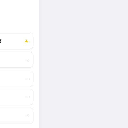
정
▲
―
―
―
―