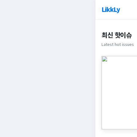
LikkLy
최신 핫이슈
Latest hot issues