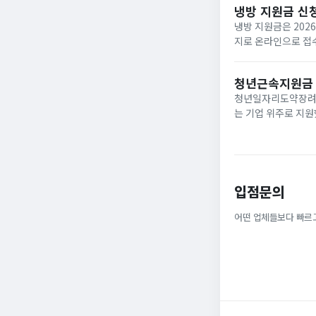
냉방 지원금 신
냉방 지원금은 202
지로 온라인으로 접수
이며, 여름 냉방 지
하...
청년근속지원금
청년일자리도약장려금
는 기업 위주로 지원
정규직으로 취업해 6
받을 ...
입점문의
어떤 업체들보다 빠르