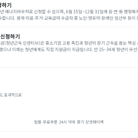
청하기
6년 에너지바우처로 신청할 수 있으며, 6월 15일~12월 31일에 읍·면·동 행정복
합니다. 생계·의료·주거·교육급여 수급자 중 노인·영유아·장애인·임산부 등이 
원은 전기 요금 차감 방식으로 7월 1일~9월 30일에 사용합니다. 아래에서 빠르
 신청하기
(청년근속 인센티브)은 중소기업 고용 촉진과 청년의 장기 근속을 돕는 핵심 
했으나 이제는 청년에게도 직접 지원금이 지급됩니다. 만 15~34세 청년이 우
개월 이상 근속할 경우, 비수도권 기준 2년간 최대 720만 원(일반 지역 최대 4
고, 효과적으로
탑툰 무료쿠폰
24시 약국 찾기
상생페이백