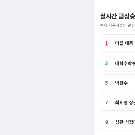
실시간 급상승
현재 사용자들의 관심
1
더블 태풍
3
대학수학
5
박완수
7
최휘영 장
9
심판 성접