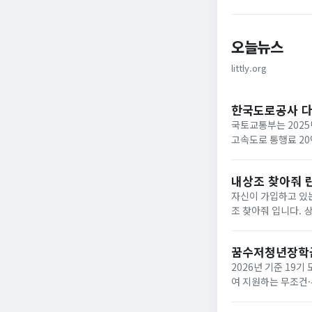
오늘뉴스
littly.org
한국도로공사 
국토교통부는 2025
고속도로 통행료 2
내상조 찾아줘 
자신이 가입하고 있는
조 찾아줘 입니다. 상조회사들이 대부분 영세하여 폐업하는 사례가 속출하고 있는데 아래와 같은 사이트에서 조회하면
납입금의 50%를 환급받거
업한 상조회사...
꿈수저청년장학
2026년 기준 19
여 지원하는 무조건·
‘드림스폰’ 누리집
면,...