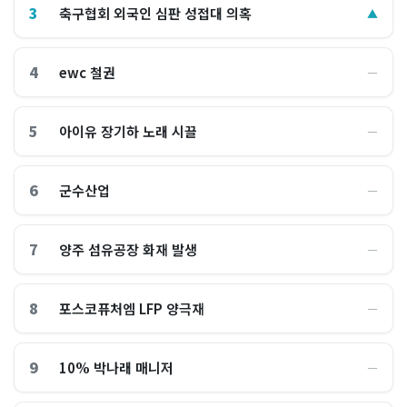
3
축구협회 외국인 심판 성접대 의혹
▲
4
ewc 철권
―
5
아이유 장기하 노래 시끌
―
6
군수산업
―
7
양주 섬유공장 화재 발생
―
8
포스코퓨처엠 LFP 양극재
―
9
10% 박나래 매니저
―