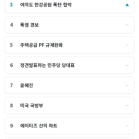
3
여의도 한강공원 폭탄 협박
▲
4
폭염 경보
―
5
주택공급 PF 규제완화
―
6
정견발표하는 민주당 당대표
―
7
윤혜진
―
8
미국 국방부
―
9
에이티즈 산의 하트
―