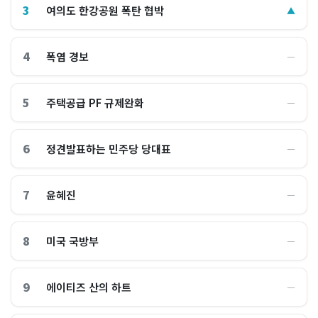
3
여의도 한강공원 폭탄 협박
▲
4
폭염 경보
―
5
주택공급 PF 규제완화
―
6
정견발표하는 민주당 당대표
―
7
윤혜진
―
8
미국 국방부
―
9
에이티즈 산의 하트
―